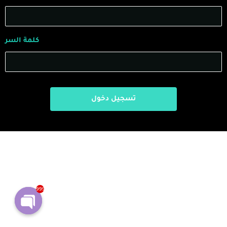
كلمة السر
999
Open
chaty