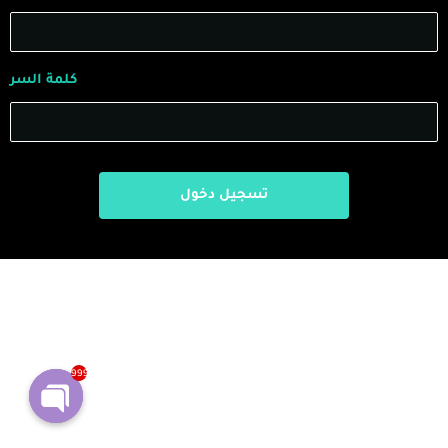
كلمة السر
999
Open
chaty